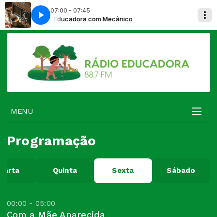
07:00 - 07:45
Musical Educadora com Mecânico
MENU
Programação
uarta
Quinta
Sexta
Sábado
00:00 - 05:00
Com a Mãe Aparecida