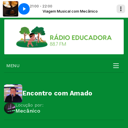
21:00 - 22:00
Mecânico
Viagem Musical com Mecânico
MENU
Encontro com Amado
Locução por:
Mecânico