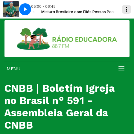
05:00 - 06:45
iés Passos Parada
Mistura Brasileira com Eliés Passos Parada
MENU
CNBB | Boletim Igreja
no Brasil n° 591 -
Assembleia Geral da
CNBB