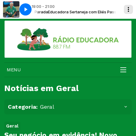
19:00 - 21:00
com Eliés Passos Parada
 Mecânico
Viagem Musical com Mecânico
Educadora Sertaneja com Eliés Passos Parada
MENU
Notícias em Geral
Categoria:
Geral
Geral
Seu negócio em evidência! Novo