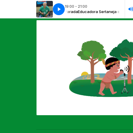
19:00 - 21:00
dora Sertaneja com Eliés Passos Parada
Viagem Musical com Mecânico
Viagem Musical com Mecânico
Educadora Sertaneja com Eliés