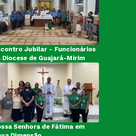
contro Jubilar - Funcionários
 Diocese de Guajará-Mirim
ssa Senhora de Fátima em
ova Dimensão