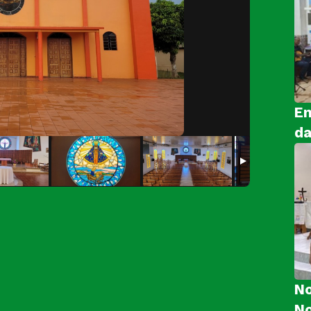
En
da
No
N