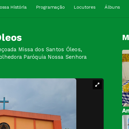
ossa História
Programação
Locutores
Álbuns
Óleos
M
nçoada Missa dos Santos Óleos,
colhedora Paróquia Nossa Senhora
An