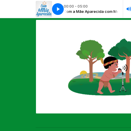
00:00 - 05:00
Caboclo com Eliés Passos Parada
 Mãe Aparecida com Mecânico
Com a Mãe Aparecida com Mecânico
Brasil Caboclo com Eliés Passos Parada